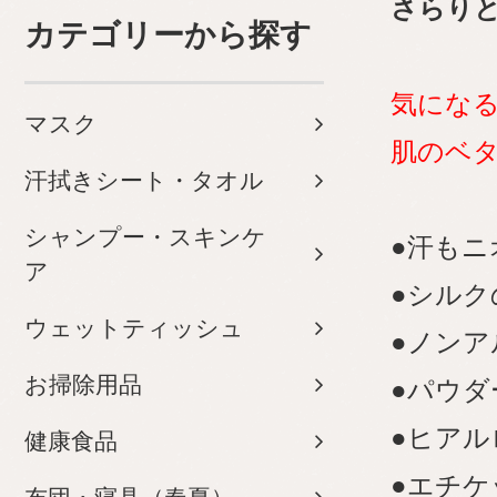
さらり
カテゴリーから探す
気にな
マスク
肌のベ
汗拭きシート・タオル
シャンプー・スキンケ
●汗も
ア
●シルク
ウェットティッシュ
●ノン
お掃除用品
●パウダ
●ヒアル
健康食品
●エチ