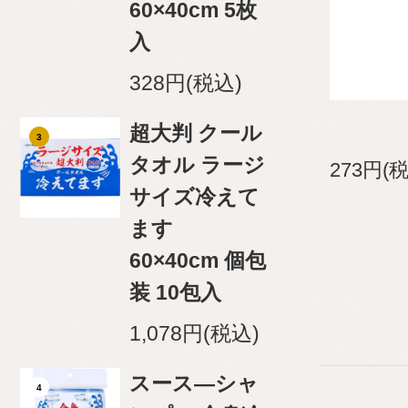
60×40cm 5枚
入
328円(税込)
超大判 クール
3
タオル ラージ
273円(
サイズ冷えて
ます
60×40cm 個包
装 10包入
1,078円(税込)
スース―シャ
4