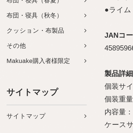
布団・寝具（春夏）
●ライム
布団・寝具（秋冬）
クッション・布製品
JANコ
その他
4589596
Makuake購入者様限定
製品詳細
個装サイズ
サイトマップ
個装重量
内容量：
サイトマップ
ケースサイ