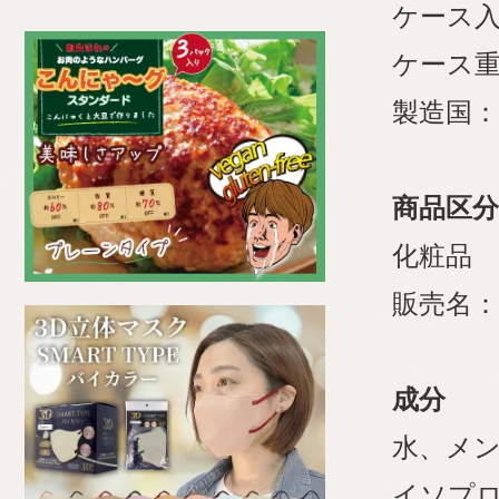
ケース入
ケース重
製造国：
商品区分
化粧品
販売名：
成分
水、メン
イソプロ