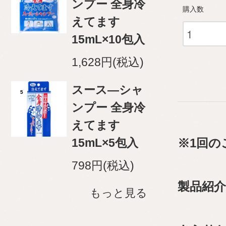
ンプー 全身冷
購入数
えてます
15mL×10包入
1,628円(税込)
スース―シャ
5
ンプー 全身冷
えてます
15mL×5包入
※1回の
798円(税込)
製品紹介
もっと見る