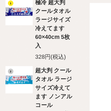
極冷 超大判
1
クールタオル
ラージサイズ
冷えてます
60×40cm 5枚
入
328円(税込)
超大判 クール
2
タオル ラージ
サイズ冷えて
ます ノンアル
コール