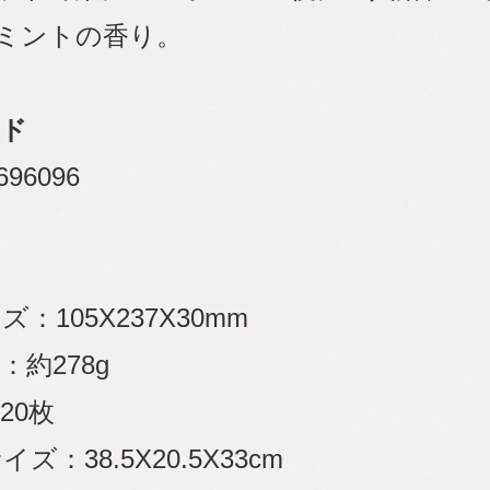
ミントの香り。
ード
696096
：105X237X30mm
：約278g
20枚
ズ：38.5X20.5X33cm