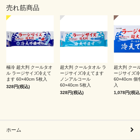
売れ筋商品
極冷 超大判 クールタオ
超大判 クールタオル ラ
超大判 クー
ル ラージサイズ冷えて
ージサイズ冷えてます
ージサイズ冷
ます 60×40cm 5枚入
ノンアルコール
60×40cm 個
60×40cm 5枚入
入
328円(税込)
328円(税込)
1,078円(税込
ホーム