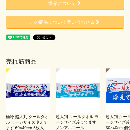
返品について
この商品について問い合わせる
売れ筋商品
極冷 超大判 クールタオ
超大判 クールタオル ラ
超大判 クー
ル ラージサイズ冷えて
ージサイズ冷えてます
ージサイズ冷
ます 60×40cm 5枚入
ノンアルコール
60×40cm 個