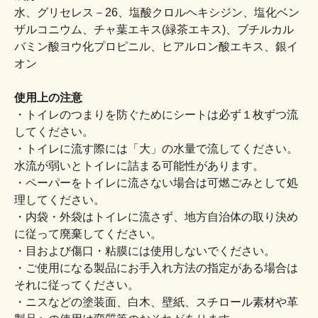
水、グリセレス－26、塩酸クロルヘキシジン、塩化ベン
ザルコニウム、チャ葉エキス(緑茶エキス)、ブチルカル
バミン酸ヨウ化プロピニル、ヒアルロン酸エキス、銀イ
オン
使用上の注意
・トイレのつまりを防ぐためにシートは必ず１枚ずつ流
してください。
・トイレに流す際には「大」の水量で流してください。
水流が弱いとトイレに詰まる可能性があります。
・ペーパーをトイレに流さない場合は可燃ごみとして処
理してください。
・内袋・外袋はトイレに流さず、地方自治体の取り決め
に従って廃棄してください。
・目および傷口・粘膜には使用しないでください。
・ご使用になる製品にお手入れ方法の指定がある場合は
それに従ってください。
・ニスなどの塗装面、白木、壁紙、スチロール素材や革