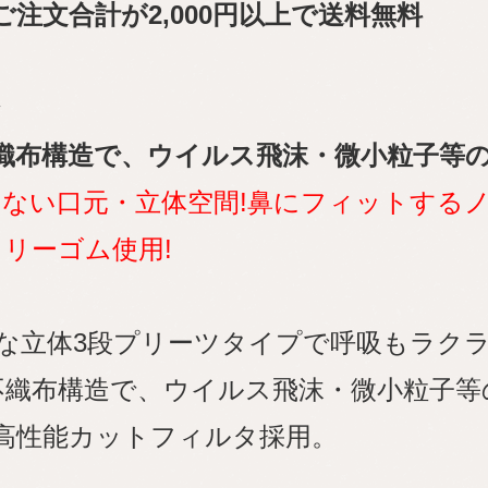
ご注文合計が2,000円以上で送料無料
織布構造で、ウイルス飛沫・微小粒子等の
くない口元・立体空間!鼻にフィットする
リーゴム使用!
な立体3段プリーツタイプで呼吸もラク
不織布構造で、ウイルス飛沫・微小粒子
高性能カットフィルタ採用。