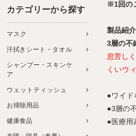
※1回の
カテゴリーから探す
製品紹介
マスク
3層の不
汗拭きシート・タオル
息苦し
シャンプー・スキンケ
くいウィ
ア
ウェットティッシュ
●ワイド
お掃除用品
●3層の
健康食品
●医療用