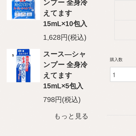
ンプー 全身冷
えてます
15mL×10包入
1,628円(税込)
スース―シャ
5
購入数
ンプー 全身冷
えてます
15mL×5包入
798円(税込)
もっと見る