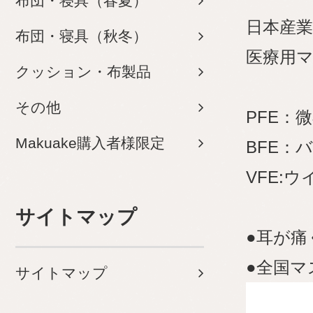
布団・寝具（春夏）
日本産業規
布団・寝具（秋冬）
医療用マ
クッション・布製品
その他
PFE：
Makuake購入者様限定
BFE：
VFE:
サイトマップ
●耳が
●全国マ
サイトマップ