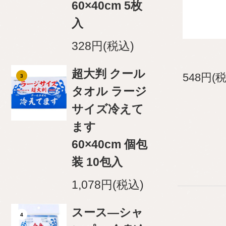
60×40cm 5枚
入
328円(税込)
超大判 クール
548円(
3
タオル ラージ
サイズ冷えて
ます
60×40cm 個包
装 10包入
1,078円(税込)
スース―シャ
4