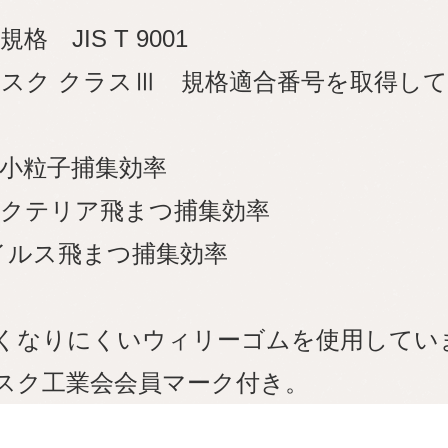
格 JIS T 9001
スク クラスⅢ 規格適合番号を取得し
微小粒子捕集効率
バクテリア飛まつ捕集効率
ウイルス飛まつ捕集効率
痛くなりにくいウィリーゴムを使用してい
スク工業会会員マーク付き。