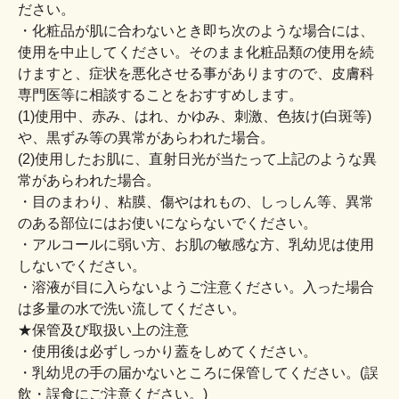
ださい。
・化粧品が肌に合わないとき即ち次のような場合には、
使用を中止してください。そのまま化粧品類の使用を続
けますと、症状を悪化させる事がありますので、皮膚科
専門医等に相談することをおすすめします。
(1)使用中、赤み、はれ、かゆみ、刺激、色抜け(白斑等)
や、黒ずみ等の異常があらわれた場合。
(2)使用したお肌に、直射日光が当たって上記のような異
常があらわれた場合。
・目のまわり、粘膜、傷やはれもの、しっしん等、異常
のある部位にはお使いにならないでください。
・アルコールに弱い方、お肌の敏感な方、乳幼児は使用
しないでください。
・溶液が目に入らないようご注意ください。入った場合
は多量の水で洗い流してください。
★保管及び取扱い上の注意
・使用後は必ずしっかり蓋をしめてください。
・乳幼児の手の届かないところに保管してください。(誤
飲・誤食にご注意ください。)