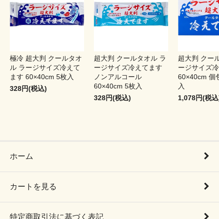
極冷 超大判 クールタオ
超大判 クールタオル ラ
超大判 クー
ル ラージサイズ冷えて
ージサイズ冷えてます
ージサイズ冷
ます 60×40cm 5枚入
ノンアルコール
60×40cm 個
60×40cm 5枚入
入
328円(税込)
328円(税込)
1,078円(税込
ホーム
カートを見る
特定商取引法に基づく表記