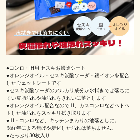
●コンロ・IH用 セスキお掃除シート
●オレンジオイル・セスキ炭酸ソーダ・銀イオンを配合
したウェットシートです
●セスキ炭酸ソーダのアルカリ成分が水拭きでは落ちに
くい皮脂汚れや油汚れをきれいに落とします
●オレンジオイル配合なのでIH、ガスコンロなどベトベ
トした油汚れをスッキリ拭き取ります
●IH・コンロなど、キッチンまわりの油落としに。
※経年による焦げや炭化した汚れは落ちません。
●たっぷり30枚入り