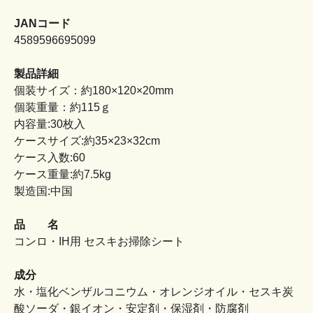
JANコード
4589596695099
製品詳細
個装サイズ：約180×120×20mm
個装重量：約115ｇ
内容量:30枚入
ケースサイズ:約35×23×32cm
ケース入数:60
ケース重量:約7.5kg
製造国:中国
品 名
コンロ・IH用 セスキお掃除シート
成分
水・塩化ベンザルコニウム・オレンジオイル・セスキ炭
酸ソーダ・銀イオン・安定剤・保湿剤・防腐剤