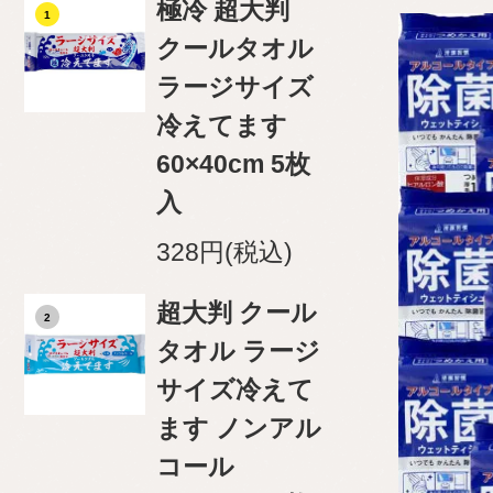
極冷 超大判
1
クールタオル
ラージサイズ
冷えてます
60×40cm 5枚
入
328円(税込)
超大判 クール
2
タオル ラージ
サイズ冷えて
ます ノンアル
コール