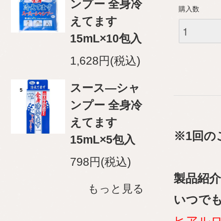
ンプー 全身冷
購入数
えてます
15mL×10包入
1,628円(税込)
スース―シャ
5
ンプー 全身冷
えてます
※1回の
15mL×5包入
798円(税込)
製品紹介
もっと見る
いつで
ヒアル