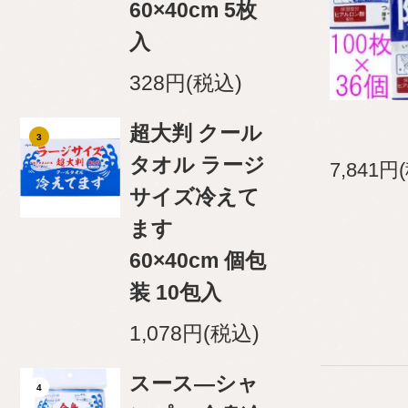
60×40cm 5枚
入
328円(税込)
超大判 クール
3
タオル ラージ
7,841円
サイズ冷えて
ます
60×40cm 個包
装 10包入
1,078円(税込)
スース―シャ
4