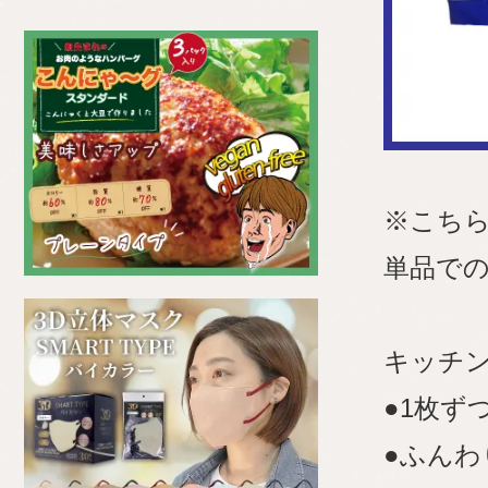
※こち
単品で
キッチ
●1枚ず
●ふんわ