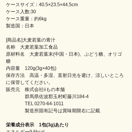
ケースサイズ：40.5×23.5×44.5cm
ケース入数:30
ケース重量：約6kg
製造国：日本
[商品名]大麦若葉の青汁
名称 大麦若葉加工食品
原材料名 大麦若葉末(中国・日本)、ぶどう糖、オリゴ
糖
内容量 120g(3g×40包)
保存方法 高温・多湿、直射日光を避け、涼しいところ
に保管してください。
販売元 株式会社iiもの本舗
群馬県佐波郡玉村町藤川184-4
TEL 0270-64-1011
製造所固有記号は賞味期限右に記載
栄養成分表示 1包(3g)あたり
エネルギー9.6kcal