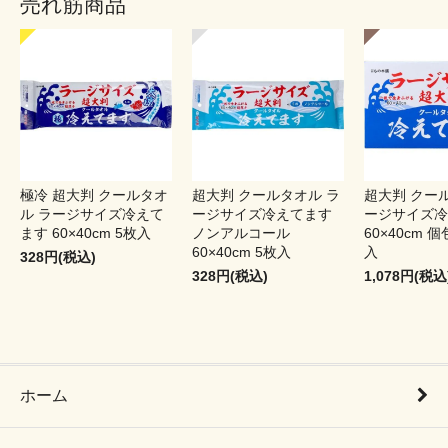
売れ筋商品
極冷 超大判 クールタオ
超大判 クールタオル ラ
超大判 クー
ル ラージサイズ冷えて
ージサイズ冷えてます
ージサイズ冷
ます 60×40cm 5枚入
ノンアルコール
60×40cm 個
60×40cm 5枚入
入
328円(税込)
328円(税込)
1,078円(税込
ホーム